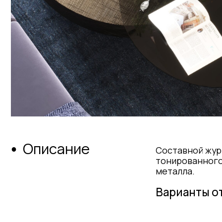
Описание
●
Составной журнальны
тонированного стекл
металла.
Варианты отдел
Cталь
окрашенная
матовая
Сталь