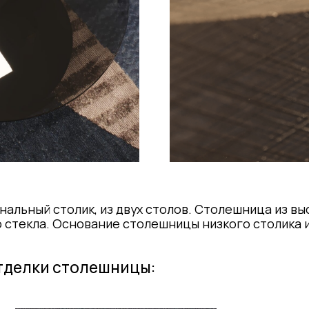
й столик, из двух столов. Столешница из высокого
а. Основание столешницы низкого столика из
ки столешницы:
Латунь
брашированна
Латунь